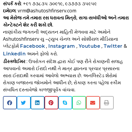
સંપર્ક કરો
: +૯૧ ૭૩૮૩૫ ૩૦૯૧૯, ૯૩૭૭૩ ૩૫૯૫૯
ઇમેઇલ
: vrm@ashutoshfinserv.com
આ મેસેજ તમે તમારા રસ ધરાવતા મિત્રો, સગા-સબંધીઓ અને તમારા
કોન્ટેક્ટને શેર કરી શકો છો.
નાણાંકીય જગતની અદ્યતન માહિતી મેળવવા માટે અમોને
Ashutoshfinserv યુ –ટ્યુબ ચેનલ અને સોશીયલ મીડિયાના
પ્લેટફોર્મ
,
,
,
&
Facebook
Instagram
Youtube
Twitter
અમને ફોલો કરો.
Linkedin
ડીસ્ક્લેઈમર
: ઉપરોકત સંદેશ દ્વારા કોઈ પણ રીતે રોકાણની સલાહ
આપવાનો અમારો ઈરાદો નથી તે માત્ર જ્ઞાનના પ્રચાર પ્રસારના
સારા ઈરાદાથી કરવામાં આવેલો અભ્યાસ છે. અનલિસ્ટેડ શેરોમાં
રોકાણ બજારના જોખમોને આધીન છે, રોકાણ કરતા પહેલા સ્કીમ
સંબધિત દસ્તાવેજો કાળજીપૂર્વક વાંચવા.