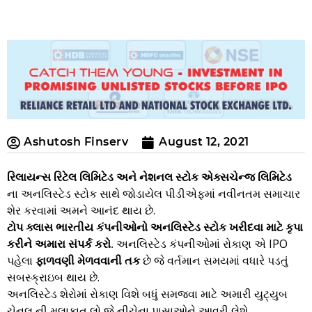
Ashutosh Finserv
August 12, 2021
રિલાયન્સ રિટેલ લિમિટેડ અને નેશનલ સ્ટોક એક્સચેન્જ લિમિટેડ
ના અનલિસ્ટેડ સ્ટોક સાથે જોડાયેલ પીડીએફમાં નવીનતમ સમાચાર
શેર કરવામાં અમને આનંદ થાય છે.
ટોપ ક્લાસ ભારતીય કંપનીઓનો અનલિસ્ટેડ સ્ટોક ખરીદવા માટે કૃપા
કરીને અમારા સંપર્ક કરો.
અનલિસ્ટેડ કંપનીઓમાં રોકાણ એ IPO
પહેલા
ફાળવણી મેળવવાની તક
છે જે વર્તમાન સમયમાં વધારે પડતું
સબસ્ક્રાઇબ થાય છે.
અનલિસ્ટેડ શેરોમાં રોકાણ વિશે બધું સમજવા માટે અમારી યુટ્યુબ
ચેનલ ની મુલાકાત લો જે નીચેના પાસાઓને આવરી લેશે.