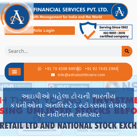
Portfolio Login
+91 70 4308 8859
+91 92 7443 2998
info@ashutoshfinserv.com
આઇપીઓ પહેલા ટોચની ભારતીય
કંપનીઓના અનલિસ્ટેડ સ્ટોક્સમાં રોકાણ
પર નવીનતમ સમાચાર