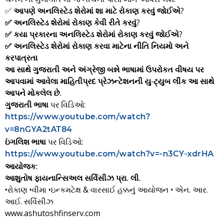
✅
આપણે અનલિસ્ટેડ શેરોમાં શા માટે રોકાણ કરવું જોઈએ?
✅ અનલિસ્ટેડ શેરોમાં રોકાણ કેવી રીતે કરવું?
✅ કયા પ્રકારના અનલિસ્ટેડ શેરોમાં રોકાણ કરવું જોઈએ?
✅ અનલિસ્ટેડ શેરોમાં રોકાણ કરવા માટેના નીતિ નિયમો અને
કરપાત્રતા
આ સાથે ગુજરાતી અને અંગ્રેજી બન્ને ભાષામાં ઉપરોકત વીષય પર
આપવામાં આવેલા માહિતીપ્રદ પ્રેઝન્ટેશનની યુ-ટ્યુબ લીંક આ સાથે
આપને મોકલેલ છે.
ગુજરાતી ભાષા
પર વિડિઓ:
https://www.youtube.com/watch?
v=8nGYA2tAT84
ઇંગલિશ ભાષા
પર વિડિઓ:
https://www.youtube.com/watch?v=-n3CY-xdrHA
આયોજક:
આશુતોષ ફાયનાન્સિઅલ સર્વિસીઝ પ્રા. લી.
•રોકાણ •વીમા •ઇન્કમટેક્ષ & વારસાઈ હક્કનું આયોજન • એન. આર.
આઈ. સર્વિસીઝ
www.ashutoshfinserv.com