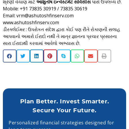
શ્રેણી વેચાણ માટે
આશુતોષ ઇન્વેસ્ટમેંટ સર્વિસીસ
પાસે ઉપલબ્ધ છે.
Mobile: +91 73835 30919 / 73835 30619
Email: vrm@ashutoshfinserv.com
www.ashutoshfinserv.com
ડીસ્ક્લેઈમર : ઉપરોકત સંદેશ દ્વારા કોઈ પણ રીતે રોકાણની સલાહ
આપવાનો અમારો ઈરાદો નથી તે માત્ર જ્ઞાનના પ્રચાર પ્રસારના
સારા ઈરાદાથી કરવામાં આવેલો અભ્યાસ છે.
Plan Better. Invest Smarter.
Secure Your Future.
Personalized financial strategies designed for