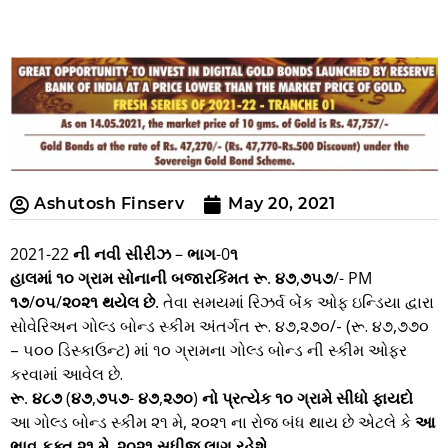
Ashutosh Finserv
May 20, 2021
2021-22 ની નવી સીરીઝ – ભાગ-0૧
હાલમાં ૧૦ ગ્રામ સોનાની બજારકિંમત રૂ. ૪૭,૭૫૭/- PM
૧૭/૦૫/૨૦૨૧ થયેલ છે.
તેવા સમયમાં રિઝર્વ બેંક ઓફ ઇન્ડિયા દ્વારા
સોવેરિઅન ગોલ્ડ બોન્ડ સ્કીમ અંતર્ગત રૂ. ૪૭,૨૭૦/- (રૂ. ૪૭,૭૭૦
– ૫૦૦ ડિસ્કાઉન્ટ) માં ૧૦ ગ્રામના ગોલ્ડ બોન્ડ ની સ્કીમ ઓફર
કરવામાં આવેલ છે.
રૂ. ૪૮૭ (૪૭,૭૫૭- ૪૭,૨૭૦) નો પ્રત્યેક ૧૦ ગ્રામે સીધો ફાયદો
આ ગોલ્ડ બોન્ડ સ્કીમ ૨૧ મે, ૨૦૨૧ ના રોજ બંધ થાય છે એટલે કે
આ
ભાવ ફક્ત ૨૧ મે, ૨૦૨૧ સુધીજ લાગુ રહેશે.