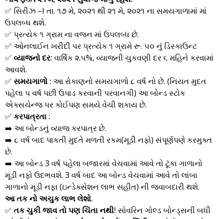
✅ સિરીઝ –I તા. ૧૭ મે, ૨૦૨૧ થી ૨૧ મે, ૨૦૨૧ ના સમયગાળામાં માં
ઉપલબ્ધ થશે.
✅ પ્રત્યેક ૧ ગ્રામ ના વજન માં ઉપલબ્ધ છે.
✅ ઓનલાઈન ખરીદી પર પ્રત્યેક ૧ ગ્રામે રૂ. ૫૦ નું ડિસ્કાઉન્ટ
✅
વ્યાજનો દર:
વાર્ષિક ૨.૫%, વ્યાજની ચુકવણી દર ૬ મહિને કરવામાં
આવશે.
✅
સમયગાળો :
આ રોકાણનો સમયગાળો ૮ વર્ષ નો છે. (નિયત મુદત
પહેલા ૫ વર્ષ પછી ઉપાડ કરવાની પરવાનગી) આ બોન્ડ સ્ટોક
એક્સચેન્જ પર કોઈપણ સમયે વેચી શકાય છે.
✅
કરપાત્રતા :
➡️ આ બોન્ડનું વ્યાજ કરપાત્ર છે.
➡️ ૮ વર્ષ બાદ પાકતી મુદતે મળતી રકમ(મૂડી નફો) સંપૂર્ણપણે કરમુક્ત
છે.
➡️ આ બોન્ડ 3 વર્ષ પહેલા બજારમાં વેચવામાં આવે તો ટૂંકા ગાળાનો
મૂડી નફો ઉદભવશે. 3 વર્ષ બાદ આ બોન્ડ વેચવામાં આવે તો લાંબા
ગાળાનો મૂડી નફા (ઇન્ડેક્સેશન લાભ સહીત) ની જવાબદારી થશે.
આ તક નો અચુક લાભ લેશો.
✅
તક ચુકી જાવ તો પણ ચિંતા નથી!
સોવરિન ગોલ્ડ બોન્ડ્સની બધી