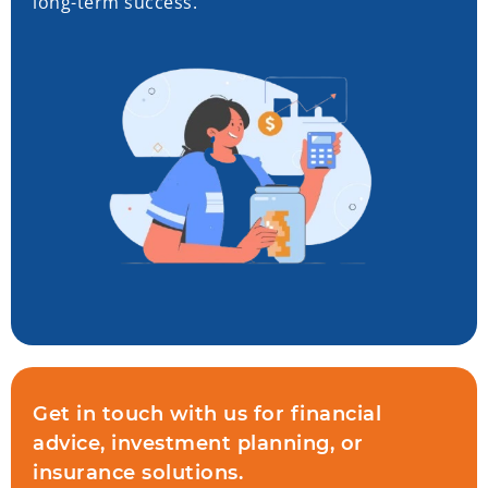
long-term success.
Get in touch with us for financial
advice, investment planning, or
insurance solutions.