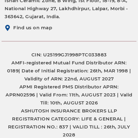
Ishan Ceramic Zone, B Wing, 1st Floor, 18-19, 8-A,
National Highway 27, Lakhdhirpur, Lalpar, Morbi -
363642, Gujarat, India.
Find us on map
CIN: U25199GJ1998PTC033883
AMFI-registered Mutual Fund Distributor
ARN:
0189|
Date of Initial Registration:
26th, MAR 1998 |
Validity of ARN:
22nd, AUGUST 2027
APMI Registered PMS Distributor
APRN:
APRN02596 |
Valid From:
11th, AUGUST 2023 |
Valid
Till:
10th, AUGUST 2026
ASHUTOSH INSURANCE BROKERS LLP
REGISTRATION CATEGORY:
LIFE & GENERAL |
REGISTRATION NO.:
837 |
VALID TILL :
26th, JULY
2028