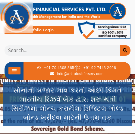
Portfolio Login
+91 70 4308 8859
+91 92 7443 2998
info@ashutoshfinserv.com
સોનાની બજાર ભાવ કરતાં ઓછી કિંમતે
ભારતીય રિઝર્વ બેંક દ્વારા શરૂ થતી
સિરીઝમાં લોન્ચ કરાયેલા ડિજિટલ ગોલ્ડ
બોન્ડ ખરીદવા માટેની ઉત્તમ તક