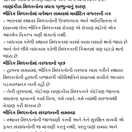
નાણાંકીય મિલકતોના વધતા પ્રભુત્વનું કારણ.
ભૌતિક મિલકતોમાં વર્તમાન સમયમાં મર્યાદિત વળતરની તક
– ભારતમાં સ્થાવર મિલકતોની ઉપલબ્ધતા અને અનિશ્ચિતતા ને
ધ્યાનમાં લેતા ભૌતિક મિલકતમાં રોકાણ એ રોકાણ માટેનો એક
આકર્ષક વિકલ્પ ગણી શકાતો નથી.
– બાંધકામ કરેલી સ્થાવર મિલકતમાં વરસો વરસ ઘસારો થતો જાય છે
અને તેને લીધે બાંધકામ કરેલી મિલકતની કિમતમાં પણ ઘટાડો થતો
જાય છે.
ભૌતિક મિલકતોમાં તરલતાનો પ્રશ્ન
– હાલના સમયમાં, ભૌતિક મિલકતોની તરલતા ખાસ કરીને સ્થાવર
મિલકતોની હાલની બજારની પરિસ્થિતિને ધ્યાનમાં રાખીને અત્યંત
પડકારજનક બની રહી છે.
– તેની તુલનામાં, કોઈપણ નાણાકીય મિલકતને કોઈપણ જાતના
વધારાના પ્રયત્નો કર્યા વિના, ગમે ત્યારે, ગમે ત્યાંથી સરળતાથી
વેચાણ કરી શકાય છે.
ભૌતિક મિલકતોના સંચાલનની સમસ્યા
– સ્થાવર મિલકતોની જાળવણી કરવી અને તેને સુરક્ષિત રાખવી એ
ફક્ત સંસાધનોની જ માંગણી કરતું નથી, પરંતુ ઘણો સમય અને