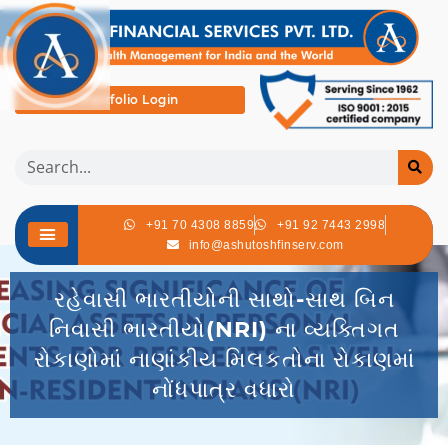
Portfolio Login
+91 70 4308 8859
+91 92 7443 2998
info@ashutoshfinserv.com
રહેવાસી ભારતીયોની સાથો-સાથ બિન
નિવાસી ભારતીયો(NRI) ના વ્યક્તિગત
રોકાણોમાં નાણાંકીય મિલકતોના રોકાણમાં
નોંધપાત્ર વધારો