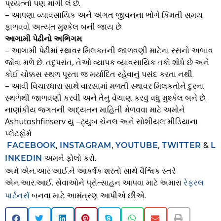
પ્રયત્નો પણ માંગી લે છે.
– આપણા વ્યાવસાયિક અને અંગત જીવનના ભોગે કિંમતી સમય
ફાળવવો અત્યંત મુશ્કેલ બની જાય છે.
આગામી પેઢીનો અભિગમ
– આગામી પેઢીમાં સ્થાવર મિલકતની જાળવણી માટેના રસનો અભાવ
જોવા મળે છે. તદુપરાંત, તેઓ વ્યાપક વ્યાવસાયિક તકો શોધે છે અને
કોઈ ચોક્કસ સ્થળ પૂરતા જ મર્યાદિત રહેવાનું પસંદ કરતા નથી.
– આવી વિચારધારા સાથે વારસામાં મળતી સ્થાવર મિલકતોને દુરના
સ્થળેથી જાળવણી કરવી અને તેનું વેચાણ કરવું વધુ મુશ્કેલ બને છે.
નાણાંકીય જગતની અદ્યતન માહિતી મેળવવા માટે અમોને
Ashutoshfinserv યુ –ટ્યુબ ચેનલ અને સોશીયલ મીડિયાના
પ્લેટફોર્મ
,
,
,
&
FACEBOOK
INSTAGRAM
YOUTUBE
TWITTER
L
અમને ફોલો કરો.
INKEDIN
અમે એન.આર.આઈ.ને આકર્ષક શરતો સાથે વૈશ્વિક સ્તરે
એન.આર.આઈ. સેવાઓને પ્રોત્સાહન આપવા માટે અમારા
રેફરલ
બનવા માટે આમંત્રણ આપીએ છીએ.
પાર્ટનર્સ