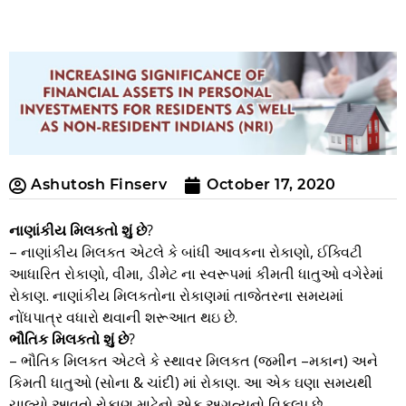
Ashutosh Finserv
October 17, 2020
નાણાંકીય મિલકતો શું છે?
– નાણાંકીય મિલકત એટલે કે બાંધી આવકના રોકાણો, ઈક્વિટી
આધારિત રોકાણો, વીમા, ડીમેટ ના સ્વરૂપમાં કીમતી ધાતુઓ વગેરેમાં
રોકાણ. નાણાંકીય મિલકતોના રોકાણમાં તાજેતરના સમયમાં
નોંધપાત્ર વધારો થવાની શરૂઆત થઇ છે.
ભૌતિક મિલકતો શું છે?
– ભૌતિક મિલકત એટલે કે સ્થાવર મિલકત (જમીન –મકાન) અને
કિમતી ધાતુઓ (સોના & ચાંદી) માં રોકાણ. આ એક ઘણા સમયથી
ચાલ્યો આવતો રોકાણ માટેનો એક અગત્યનો વિકલ્પ છે.