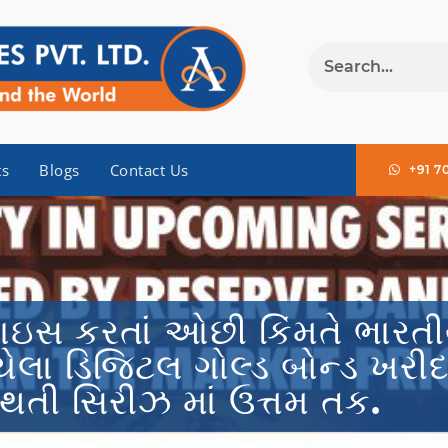
ts
Blogs
Contact Us
+91 7
્રાઇસ કરતાં ઓછી કિંમતે ભારતી
ાયેલા ડિજિટલ ગોલ્ડ બોન્ડ ખરીદ
થતી સિરીઝ માં ઉત્તમ તક.