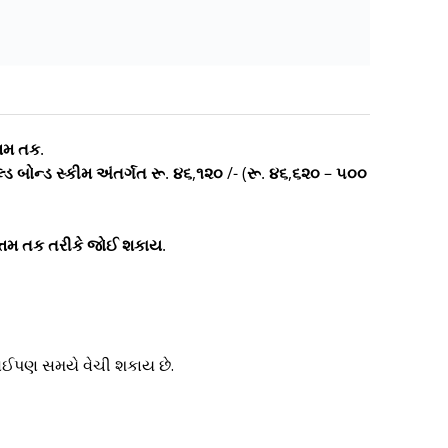
્તમ તક.
લ્ડ બોન્ડ સ્કીમ અંતર્ગત રૂ. ૪૬,૧૨૦ /- (રૂ. ૪૬,૬૨૦ – ૫૦૦
ત્તમ તક તરીકે જોઈ શકાય.
કોઈપણ સમયે વેચી શકાય છે.