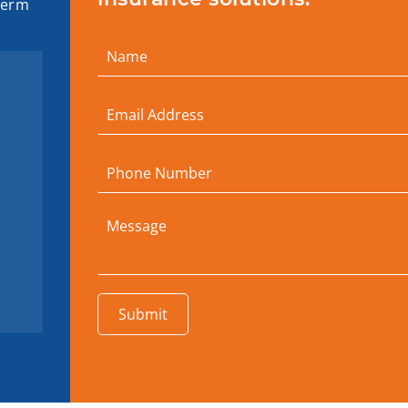
term
Submit