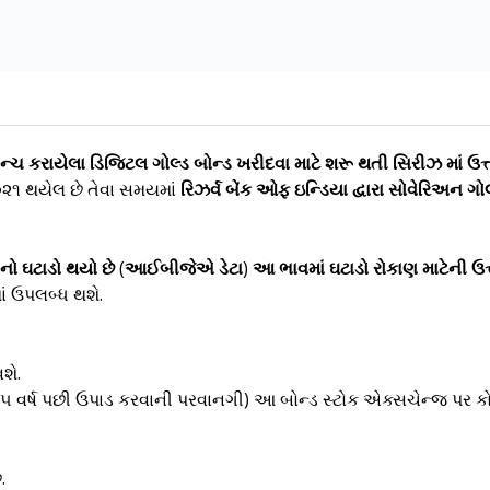
 લોન્ચ કરાયેલા ડિજિટલ ગોલ્ડ બોન્ડ ખરીદવા માટે શરૂ થતી સિરીઝ માં ઉત
૦૨૧ થયેલ છે તેવા સમયમાં
રિઝર્વ બેંક ઓફ ઇન્ડિયા દ્વારા સોવેરિઅન ગો
 નો ઘટાડો થયો છે (આઈબીજેએ ડેટા) આ ભાવમાં ઘટાડો રોકાણ માટેની ઉ
ાં ઉપલબ્ધ થશે.
શે.
ા ૫ વર્ષ પછી ઉપાડ કરવાની પરવાનગી) આ બોન્ડ સ્ટોક એક્સચેન્જ પર 
.