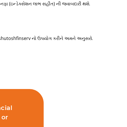
ડી નફા (ઇન્ડેક્સેશન લાભ સહીત) ની જવાબદારી થશે.
shutoshfinserv
નો ઉપયોગ કરીને અમને અનુસરો.
cial
 or