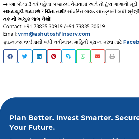
➡️ આ બોન્ડ 3 વર્ષ પહેલા બજારમાં વેચવામાં આવે તો ટૂંકા ગાળાનો મૂ
સમયચૂકી ગયા છો ? ચિંતા નથી!
સોવરિન ગોલ્ડ બોન્ડ્સની બધી શ્રેણ
તક નો અચુક લાભ લેશો!
Contact
: +91 73835 30919 /+91 73835 30619
Email
:
vrm@ashutoshfinserv.com
ફાઇનાન્સ વર્લ્ડમાંથી બધી નવીનતમ માહિતી પ્રાપ્ત કરવા માટે
Face
Plan Better. Invest Smarter. Secur
Your Future.