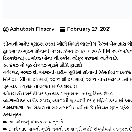
Ashutosh Finserv
February 27, 2021
સોનાની માર્કેટ પ્રાઇસ કરતાં ઓછી કિંમતે ભારતીય રિઝર્વ બેંક દ્વારા
હાલમાં ૧૦ ગ્રામ સોનાની બજારકિંમત રૂ. ૪૬,૫૭૦ /- PM ૨૬ /૦૨/૨
ડિસ્કાઉન્ટ) માં ગોલ્ડ બોન્ડ ની સ્કીમ ઓફર કરવામાં આવેલ છે.
રૂ. ૪૫૦ નો પ્રત્યેક ૧૦ ગ્રામે સીધો ફાયદો
નવેમ્બર, ૨૦૨૦ થી આજની તારીખ સુધીમાં સોનાની કિંમતોમાં ૧૧.૯૧%
સિરીઝ –Xll તા. ૦૧ માર્ચ, ૨૦૨૧ થી ૦૫ માર્ચ, ૨૦૨૧ ના સમયગાળામાં મ
પ્રત્યેક ૧ ગ્રામ ના વજન માં ઉપલબ્ધ છે.
ઓનલાઈન ખરીદી પર પ્રત્યેક ૧ ગ્રામે રૂ. 50 નું ડિસ્કાઉન્ટ
વ્યાજનો દર
: વાર્ષિક ૨.૫%, વ્યાજની ચુકવણી દર ૬ મહિને કરવામાં આવ
સમયગાળો
: આ રોકાણનો સમયગાળો ૮ વર્ષ નો છે. (નિયત મુદત પહેલ
કરપાત્રતા
:
➡️ આ બોન્ડનું વ્યાજ કરપાત્ર છે.
➡️ ૮ વર્ષ બાદ પાકતી મુદતે મળતી રકમ(મૂડી નફો) સંપૂર્ણપણે કરમુક્ત છે