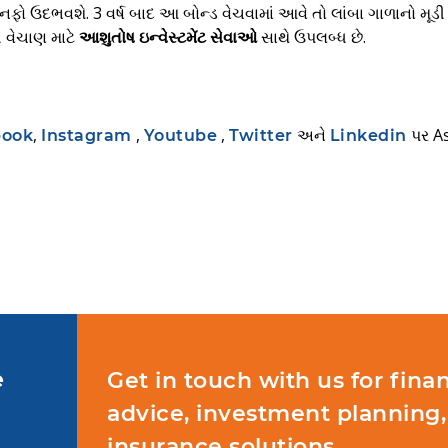
ડી નફો ઉદભવશે. 3 વર્ષ બાદ આ બોન્ડ વેચવામાં આવે તો લાંબા ગાળાનો મૂ
ી વેચાણ માટે
આશુતોષ ઇન્વેસ્ટમેંટ સેવાઓ
સાથે ઉપલબ્ધ છે.
,
,
,
અને
પર
A
book
Instagram
Youtube
Twitter
Linkedin
e
Get in touch with us for finan
advice, investment planning,
insurance solutions.