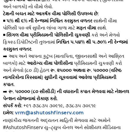
અને બાળકો) નો વીમો લેવો.
ટેક્ષની બચત માટે આકર્ષક વીમા પોલિસી ઉપલબ્ધ છે:
◾
૫% થી ૬% ની રેન્જમાં નિશ્ચિત કરમુક્ત વળતર
સાથેની વીમા
પોલિસી ૫૦ વર્ષ સુધીના લાંબા ગાળા માટે
મફત વીમા
સાથે.
◾
સિંગલ વીમા પ્રીમિયમની પોલિસીની ચુકવણી
કરો અને મેળવો
ફિક્સ્ડ ડિપોઝિટની તુલનામાં
નિશ્ચિત ૫.૫૪% થી ૫.૭૦% ની રેન્જમાં
કરમુક્ત વળતર
.
➡️ આપ અને આપના કુટુંબ (માતાપિતા, જીવનસાથી અને આશ્રિત
બાળકો) માટે
આરોગ્ય વીમા પોલીસીના
પ્રીમિયમની ચુકવણી કરો
અને મેળવો (૮૦ ડી) હેઠળ
રૂ. ૨૫૦૦૦ અથવા રૂ. ૫૦૦૦૦ (વરિષ્ઠ
નાગરિકોના કિસ્સામાં) સુધીની ચૂકવવામાં આવેલા પ્રીમિયમની
કપાત.
➡️
રૂ. ૫૦૦૦૦ (૮૦ સીસીડી) ની વધારાની કપાત મેળવવા માટે નેશનલ
પેન્શન યોજનામાં રોકાણ કરો.
સંપર્ક કરો:
+૯૧ ૭૩૮૩૫ ૩૦૯૧૯, ૭૩૮૩૫ ૩૦૬૧૯
ઇમેલ:
vrm@ashutoshfinserv.com
નાણાંકીય જગતની અદ્યતન માહિતી મેળવવા માટે અમોને
#AshutoshFinserv
યુ–ટ્યુબ ચેનલ અને સોશીયલ મીડિયાના