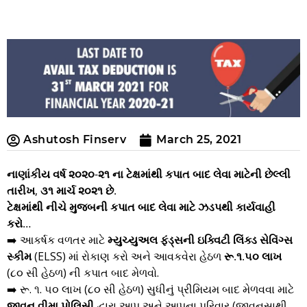
Ashutosh Finserv
March 25, 2021
નાણાંકીય વર્ષ ૨૦૨૦-૨૧ ના ટેક્ષમાંથી કપાત બાદ લેવા માટેની છેલ્લી
તારીખ, ૩૧ માર્ચ ૨૦૨૧ છે.
ટેક્ષમાંથી નીચે મુજબની કપાત બાદ લેવા માટે ઝડપથી કાર્યવાહી
કરો…
➡️ આકર્ષક વળતર માટે
મ્યુચ્યુઅલ ફંડ્સની
ઇક્વિટી લિંક્ડ સેવિંગ્સ
સ્કીમ
(ELSS) માં રોકાણ કરો અને આવકવેરા હેઠળ
રૂ.૧.૫૦ લાખ
(૮૦ સી હેઠળ) ની કપાત બાદ મેળવો.
➡️ રૂ. ૧. ૫૦ લાખ (૮૦ સી હેઠળ) સુધીનું પ્રીમિયમ બાદ મેળવવા માટે
જીવન વીમા પોલિસી
દ્વારા આપ અને આપના પરિવાર (જીવનસાથી