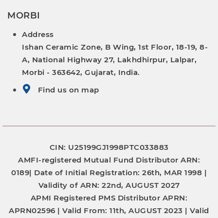
MORBI
Address
Ishan Ceramic Zone, B Wing, 1st Floor, 18-19, 8-
A, National Highway 27, Lakhdhirpur, Lalpar,
Morbi - 363642, Gujarat, India.
Find us on map
CIN: U25199GJ1998PTC033883
AMFI-registered Mutual Fund Distributor
ARN:
0189|
Date of Initial Registration:
26th, MAR 1998 |
Validity of ARN:
22nd, AUGUST 2027
APMI Registered PMS Distributor
APRN:
APRN02596 |
Valid From:
11th, AUGUST 2023 |
Valid