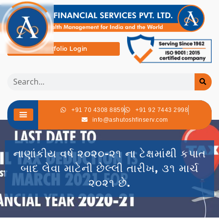
Portfolio Login
+91 70 4308 8859
+91 92 7443 2998
info@ashutoshfinserv.com
નાણાંકીય વર્ષ ૨૦૨૦-૨૧ ના ટેક્ષમાંથી કપાત
બાદ લેવા માટેની છેલ્લી તારીખ, ૩૧ માર્ચ
૨૦૨૧ છે.