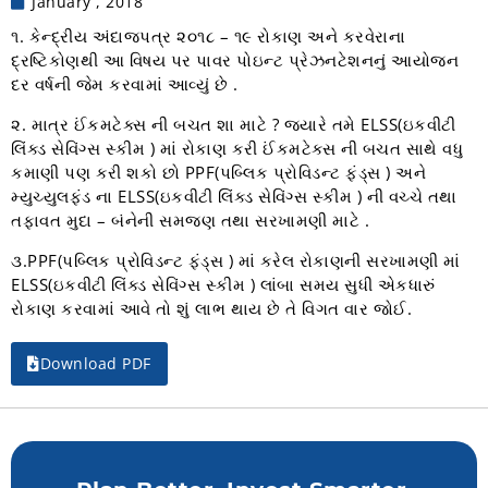
January , 2018
૧. કેન્દ્રીય અંદાજપત્ર ૨૦૧૮ – ૧૯ રોકાણ અને કરવેરાના
દ્રષ્ટિકોણથી આ વિષય પર પાવર પોઇન્ટ પ્રેઝનટેશનનું આયોજન
દર વર્ષની જેમ કરવામાં આવ્યું છે .
૨. માત્ર ઈંકમટેક્સ ની બચત શા માટે ? જયારે તમે ELSS(ઇકવીટી
લિંક્ડ સેવિંગ્સ સ્કીમ ) માં રોકાણ કરી ઈંકમટેક્સ ની બચત સાથે વધુ
કમાણી પણ કરી શકો છો PPF(પબ્લિક પ્રોવિડન્ટ ફંડ્સ ) અને
મ્યુચ્યુલફંડ ના ELSS(ઇકવીટી લિંક્ડ સેવિંગ્સ સ્કીમ ) ની વચ્ચે તથા
તફાવત મુદા – બંનેની સમજણ તથા સરખામણી માટે .
૩.PPF(પબ્લિક પ્રોવિડન્ટ ફંડ્સ ) માં કરેલ રોકાણની સરખામણી માં
ELSS(ઇકવીટી લિંક્ડ સેવિંગ્સ સ્કીમ ) લાંબા સમય સુધી એકધારું
રોકાણ કરવામાં આવે તો શું લાભ થાય છે તે વિગત વાર જોઈ.
Download PDF