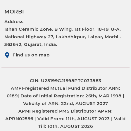
MORBI
Address
Ishan Ceramic Zone, B Wing, 1st Floor, 18-19, 8-A,
National Highway 27, Lakhdhirpur, Lalpar, Morbi -
363642, Gujarat, India.
Find us on map
CIN: U25199GJ1998PTC033883
AMFI-registered Mutual Fund Distributor
ARN:
0189|
Date of Initial Registration:
26th, MAR 1998 |
Validity of ARN:
22nd, AUGUST 2027
APMI Registered PMS Distributor
APRN:
APRN02596 |
Valid From:
11th, AUGUST 2023 |
Valid
Till:
10th, AUGUST 2026