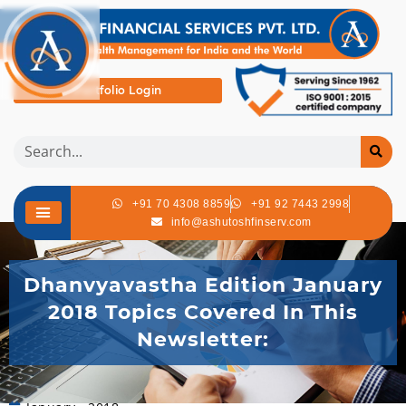
Portfolio Login
+91 70 4308 8859
+91 92 7443 2998
info@ashutoshfinserv.com
Dhanvyavastha Edition January
2018 Topics Covered In This
Newsletter: