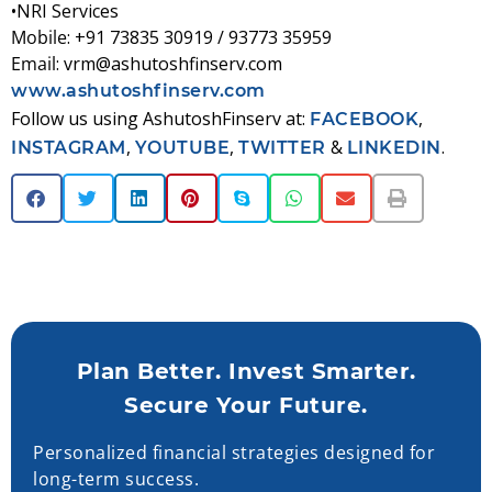
•NRI Services
Mobile
: +91 73835 30919 / 93773 35959
Email
: vrm@ashutoshfinserv.com
www.ashutoshfinserv.com
Follow us using AshutoshFinserv at:
,
FACEBOOK
,
,
&
.
INSTAGRAM
YOUTUBE
TWITTER
LINKEDIN
Plan Better. Invest Smarter.
Secure Your Future.
Personalized financial strategies designed for
long-term success.