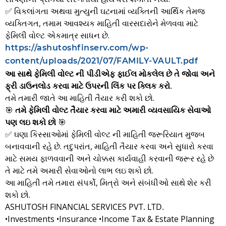
✅ વિકલાંગતા અથવા મુત્યુની ઘટનામાં વ્યક્તિની આર્થિક તેમજ
વ્યક્તિગત, તમામ આવશ્યક માહિતી વારસદારોને મેળવવા માટે
ફેમિલી વોલ્ટ એકમાત્ર સાધન છે.
https://ashutoshfinserv.com/wp-
content/uploads/2021/07/FAMILY-VAULT.pdf
આ સાથે ફેમિલી વોલ્ટ ની પીડીએફ ફાઈલ મોકલેલ છે તે જોવા અને
ફ્રી ડાઉનલોડ કરવા માટે ઉપરની લિંક પર ક્લિક કરો.
તમે તમારી જાતે આ માહિતી તૈયાર કરી શકો છો.
🎯
તમે ફેમિલી વોલ્ટ તૈયાર કરવા માટે અમારી વ્યવસાયિક સેવાઓ
પણ લઇ શકો છો
🎯
✅ ઘણા કિસ્સાઓમાં ફેમિલી વોલ્ટ ની માહિતી જરૂરિયાત મુજબ
બનાવવાની રહે છે. તદુપરાંત, માહિતી તૈયાર કરવા અને સુધારો કરવા
માટે સમય ફાળવવાની અને ચોક્કસ કાર્યવાહી કરવાની જરૂર રહે છે
તે માટે તમે અમારી સેવાઓનો લાભ લઇ શકો છો.
આ માહિતી તમે તમારા સંપર્કો, મિત્રો અને સંબંધીઓ સાથે શેર કરી
શકો છો.
ASHUTOSH FINANCIAL SERVICES PVT. LTD.
•Investments •Insurance •Income Tax & Estate Planning