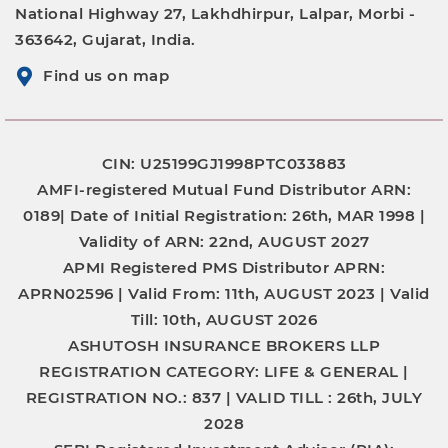
National Highway 27, Lakhdhirpur, Lalpar, Morbi -
363642, Gujarat, India.
Find us on map
CIN: U25199GJ1998PTC033883
AMFI-registered Mutual Fund Distributor
ARN:
0189|
Date of Initial Registration:
26th, MAR 1998 |
Validity of ARN:
22nd, AUGUST 2027
APMI Registered PMS Distributor
APRN:
APRN02596 |
Valid From:
11th, AUGUST 2023 |
Valid
Till:
10th, AUGUST 2026
ASHUTOSH INSURANCE BROKERS LLP
REGISTRATION CATEGORY:
LIFE & GENERAL |
REGISTRATION NO.:
837 |
VALID TILL :
26th, JULY
2028