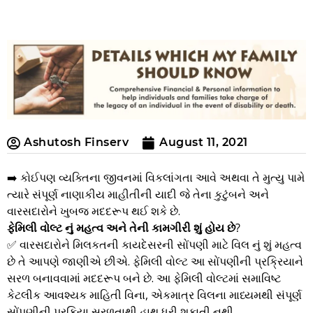
Ashutosh Finserv
August 11, 2021
➡️ કોઈપણ વ્યક્તિના જીવનમાં વિકલાંગતા આવે અથવા તે મુત્યુ પામે
ત્યારે સંપૂર્ણ નાણાકીય માહીતીની યાદી જે તેના કુટુંબને અને
વારસદારોને ખુબજ મદદરૂપ થઈ શકે છે.
ફેમિલી વોલ્ટ નું મહત્વ અને તેની કામગીરી શું હોય છે?
✅ વારસદારોને મિલકતની કાયદેસરની સોંપણી માટે વિલ નું શું મહત્વ
છે તે આપણે જાણીએ છીએ. ફેમિલી વોલ્ટ આ સોંપણીની પ્રક્રિયાને
સરળ બનાવવામાં મદદરૂપ બને છે. આ ફેમિલી વોલ્ટમાં સમાવિષ્ટ
કેટલીક આવશ્યક માહિતી વિના, એકમાત્ર વિલના માધ્યમથી સંપૂર્ણ
સોંપણીની પ્રકિયા સરળતાથી હાથ ધરી શકાતી નથી.