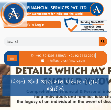
Portfolio Login
+91 70 4308 8859
+91 92 7443 2998
info@ashutoshfinserv.com
વિગતો જેની જાણ મારા પરિવાર ને હોવી
જોઈએ