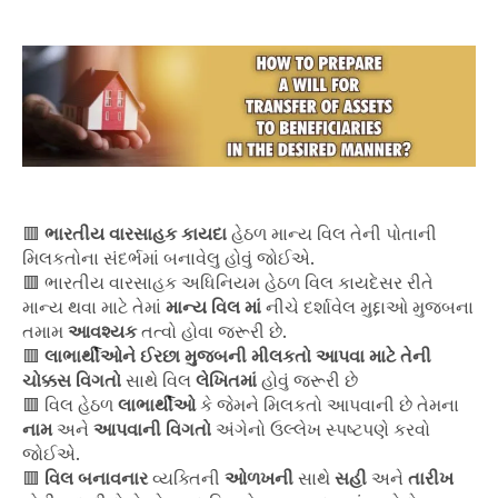
🟥
ભારતીય વારસાહક કાયદા
હેઠળ માન્ય વિલ તેની પોતાની
મિલકતોના સંદર્ભમાં બનાવેલુ હોવું જોઈએ.
🟥 ભારતીય વારસાહક અધિનિયમ હેઠળ વિલ કાયદેસર રીતે
માન્ય થવા માટે તેમાં
માન્ય વિલ માં
નીચે દર્શાવેલ મુદ્દાઓ મુજબના
તમામ
આવશ્યક
તત્વો હોવા જરૂરી છે.
🟥
લાભાર્થીઓને ઈરછા મુજબની મીલકતો આપવા માટે તેની
ચોક્કસ વિગતો
સાથે વિલ
લેખિતમાં
હોવું જરૂરી છે
🟥 વિલ હેઠળ
લાભાર્થીઓ
કે જેમને મિલકતો આપવાની છે તેમના
નામ
અને
આપવાની વિગતો
અંગેનો ઉલ્લેખ સ્પષ્ટપણે કરવો
જોઈએ.
🟥
વિલ બનાવનાર
વ્યક્તિની
ઓળખની
સાથે
સહી
અને
તારીખ