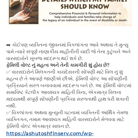
➡️ કોઈપણ વ્યક્તિના જીવનમાં વિકલાંગતા આવે અથવા તે મુત્યુ
પામે ત્યારે સંપૂર્ણ નાણાકીય માહીતીની યાદી જે તેના કુટુંબને અને
વારસદારોને ખુબજ મદદરૂપ થઈ શકે છે.
ફેમિલી વોલ્ટ નું મહત્વ અને તેની કામગીરી શું હોય છે?
✅ વારસદારોને મિલકતની કાયદેસરની સોંપણી માટે વિલ નું શું
મહત્વ છે તે આપણે જાણીએ છીએ. ફેમિલી વોલ્ટ આ સોંપણીની
પ્રક્રિયાને સરળ બનાવવામાં મદદરૂપ બને છે. આ ફેમિલી વોલ્ટમાં
સમાવિષ્ટ કેટલીક આવશ્યક માહિતી વિના, એકમાત્ર વિલના
માધ્યમથી સંપૂર્ણ સોંપણીની પ્રકિયા સરળતાથી હાથ ધરી શકાતી
નથી.
✅ વિકલાંગતા અથવા મુત્યુની ઘટનામાં વ્યક્તિની આર્થિક તેમજ
વ્યક્તિગત, તમામ આવશ્યક માહિતી વારસદારોને મેળવવા માટે
ફેમિલી વોલ્ટ એકમાત્ર સાધન છે.
https://ashutoshfinserv.com/wp-