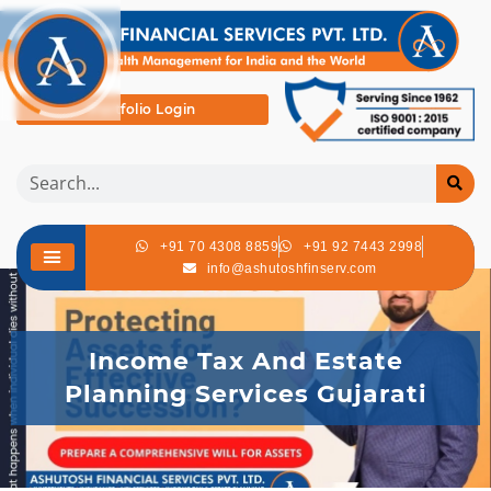
Portfolio Login
+91 70 4308 8859
+91 92 7443 2998
info@ashutoshfinserv.com
Income Tax And Estate
Planning Services Gujarati