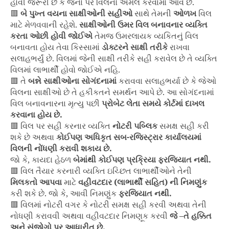
હોવી જરૂરી છે કે જેના પર વિલનો અમલ કરવામાં આવે છે.
🟥
બે
પુખ્ત વયના સાક્ષીઓની સહીઓ
સાથે તેમની
ઓળખ
વિલ
માટે મેળવવાની રહેશે.
સાક્ષીઓની ઉમર વિલ બનાવનાર વ્યક્તિ
કરતા ઓછી હોવી જોઈએ
તેમજ ઉમરલાયક વ્યકિતનું વિલ
બનાવતા હોય તેવા કિસ્સામાં
ડોક્ટરને સાક્ષી તરીકે
રાખવા
સલાહભર્યું છે. વિલમાં જેની સાક્ષી તરીકે સહી કરાવેલ છે તે વ્યક્તિ
વિલમાં લાભાર્થી હોવો જોઈએ નહિ.
🟥 તે
બન્ને સાક્ષીઓના સોગંદનામાં
કરાવવા સલાહભર્યા છે કે જેઓ
વિલના સાક્ષીઓ છે તે હકીકતને સમર્થન આપે છે. આ સોગંદનામાં
વિલ બનાવનારના મૃત્યુ પછી
પ્રોબેટ લેતા સમયે કોર્ટમાં દાખલ
કરવાના હોય છે.
🟥 વિલ પર સહી કરનાર વ્યક્તિ
નોટરી
પબ્લિક
સમક્ષ સહી કરી
શકે છે અથવા
કોઈપણ અધિકૃત સબ-રજિસ્ટ્રાર કાર્યાલયમાં
વિલની નોંધણી કરાવી શકાય છે.
જો કે, કાયદા હેઠળ
બેમાંથી કોઈપણ પ્રક્રિયા ફરજિયાત નથી.
🟥 વિલ તૈયાર કરનારી વ્યક્તિ ઇચ્છિત લાભાર્થીઓને તેની
મિલકતો આપવા
માટે
વહીવટદાર (લાભાર્થી સહિત) ની નિમણુંક
કરી શકે છે. જો કે, આવી નિમણુંક
ફરજિયાત નથી.
🟥 વિલમાં નોટરી વગર કે નોટરી સમક્ષ સહી કરવી અથવા તેની
નોધણી કરાવવી અથવા વહીવટદાર નિમણૂક કરવી
જે –તે હક્કિત
અને સંજોગો પર આધારીત છે.