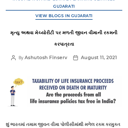
GUJARATI
VIEW BLOGS IN GUJARATI
મૃત્યુ અથવા મેચ્યોરીટી પર મળતી જીવન વીમાની રકમની
કરપાત્રતા
By
Ashutosh Finserv
August 11, 2021
શું ભારતમાં તમામ જીવન વીમા પોલીસીમાંથી મળેલ રકમ કરમુકત