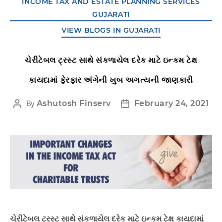
INCOME TAX AND ESTATE PLANNING SERVICES
GUJARATI
VIEW BLOGS IN GUJARATI
ચેરીટેબલ ટ્રસ્ટ સાથે સંકળાયેલ દરેક માટે ઇન્કમ ટેક્ષ
કાયદામાં ફેરફાર અંગેની ખુબ અગત્યની જાણકારી
By
Ashutosh Finserv
February 24, 2021
ચેરીટેબલ ટ્રસ્ટ સાથે સંકળાયેલ દરેક માટે ઇન્કમ ટેક્ષ કાયદામાં