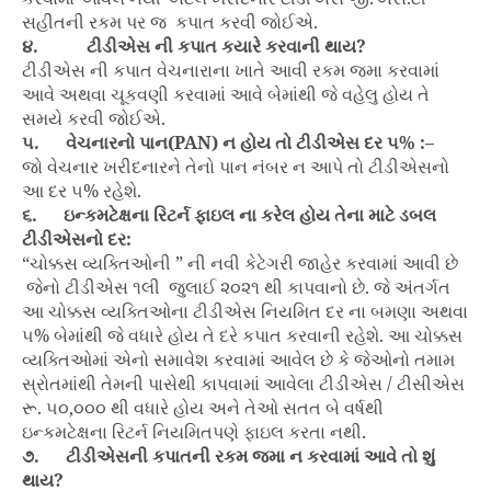
સહીતની રકમ પર જ કપાત કરવી જોઈએ.
૪.
ટીડીએસ ની કપાત કયારે કરવાની થાય?
ટીડીએસ ની કપાત વેચનારાના ખાતે આવી રકમ જમા કરવામાં
આવે અથવા ચૂકવણી કરવામાં આવે બેમાંથી જે વહેલુ હોય તે
સમયે કરવી જોઈએ.
૫. વેચનારનો પાન(PAN) ન હોય તો ટીડીએસ દર ૫% :
–
જો વેચનાર ખરીદનારને તેનો પાન નંબર ન આપે તો ટીડીએસનો
આ દર ૫% રહેશે.
૬. ઇન્કમટેક્ષના રિટર્ન ફાઇલ ના કરેલ હોય તેના માટે ડબલ
ટીડીએસનો દર:
“ચોક્કસ વ્યક્તિઓની ” ની નવી કેટેગરી જાહેર કરવામાં આવી છે
જેનો ટીડીએસ ૧લી જુલાઈ ૨૦૨૧ થી કાપવાનો છે. જે અંતર્ગત
આ ચોક્કસ વ્યક્તિઓના ટીડીએસ નિયમિત દર ના બમણા અથવા
૫% બેમાંથી જે વધારે હોય તે દરે કપાત કરવાની રહેશે. આ ચોક્કસ
વ્યક્તિઓમાં એનો સમાવેશ કરવામાં આવેલ છે કે જેઓનો તમામ
સ્રોતમાંથી તેમની પાસેથી કાપવામાં આવેલા ટીડીએસ / ટીસીએસ
રૂ. ૫૦,૦૦૦ થી વધારે હોય અને તેઓ સતત બે વર્ષથી
ઇન્કમટેક્ષના રિટર્ન નિયમિતપણે ફાઇલ કરતા નથી.
૭. ટીડીએસની કપાતની રકમ જમા ન કરવામાં આવે તો શું
થાય?