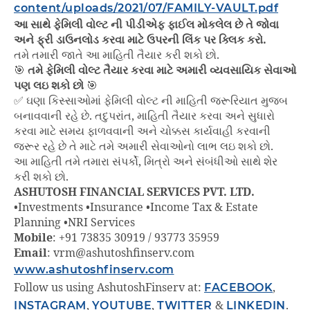
content/uploads/2021/07/FAMILY-VAULT.pdf
આ સાથે ફેમિલી વોલ્ટ ની પીડીએફ ફાઈલ મોકલેલ છે તે જોવા
અને ફ્રી ડાઉનલોડ કરવા માટે ઉપરની લિંક પર ક્લિક કરો.
તમે તમારી જાતે આ માહિતી તૈયાર કરી શકો છો.
🎯
તમે ફેમિલી વોલ્ટ તૈયાર કરવા માટે અમારી વ્યવસાયિક સેવાઓ
પણ લઇ શકો છો
🎯
✅ ઘણા કિસ્સાઓમાં ફેમિલી વોલ્ટ ની માહિતી જરૂરિયાત મુજબ
બનાવવાની રહે છે. તદુપરાંત, માહિતી તૈયાર કરવા અને સુધારો
કરવા માટે સમય ફાળવવાની અને ચોક્કસ કાર્યવાહી કરવાની
જરૂર રહે છે તે માટે તમે અમારી સેવાઓનો લાભ લઇ શકો છો.
આ માહિતી તમે તમારા સંપર્કો, મિત્રો અને સંબંધીઓ સાથે શેર
કરી શકો છો.
ASHUTOSH FINANCIAL SERVICES PVT. LTD.
•Investments •Insurance •Income Tax & Estate
Planning •NRI Services
Mobile
: +91 73835 30919 / 93773 35959
Email
: vrm@ashutoshfinserv.com
www.ashutoshfinserv.com
Follow us using AshutoshFinserv at:
FACEBOOK
,
INSTAGRAM
,
YOUTUBE
,
TWITTER
&
LINKEDIN
.