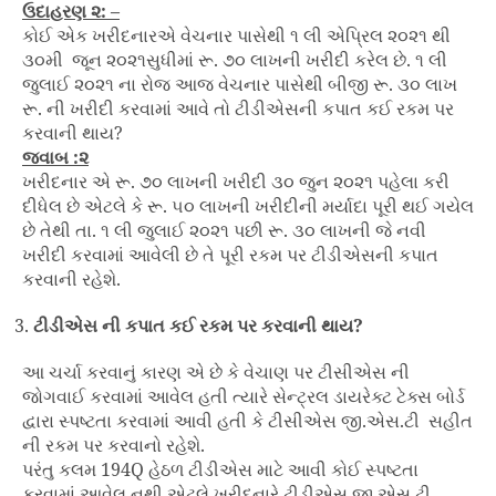
ઉદાહરણ ૨: –
કોઈ એક ખરીદનારએ વેચનાર પાસેથી ૧ લી એપ્રિલ ૨૦૨૧ થી
૩૦મી જૂન ૨૦૨૧સુધીમાં રૂ. ૭૦ લાખની ખરીદી કરેલ છે. ૧ લી
જુલાઈ ૨૦૨૧ ના રોજ આજ વેચનાર પાસેથી બીજી રૂ. ૩૦ લાખ
રૂ. ની ખરીદી કરવામાં આવે તો ટીડીએસની કપાત કઈ રકમ પર
કરવાની થાય?
જવાબ :૨
ખરીદનાર એ રૂ. ૭૦ લાખની ખરીદી ૩૦ જુન ૨૦૨૧ પહેલા કરી
દીધેલ છે એટલે કે રૂ. ૫૦ લાખની ખરીદીની મર્યાદા પૂરી થઈ ગયેલ
છે તેથી તા. ૧ લી જુલાઈ ૨૦૨૧ પછી રૂ. ૩૦ લાખની જે નવી
ખરીદી કરવામાં આવેલી છે તે પૂરી રકમ પર ટીડીએસની કપાત
કરવાની રહેશે.
ટીડીએસ ની કપાત કઈ રકમ પર કરવાની થાય?
આ ચર્ચા કરવાનું કારણ એ છે કે વેચાણ પર ટીસીએસ ની
જોગવાઈ કરવામાં આવેલ હતી ત્યારે સેન્ટ્રલ ડાયરેક્ટ ટેક્સ બોર્ડ
દ્વારા સ્પષ્ટતા કરવામાં આવી હતી કે ટીસીએસ જી.એસ.ટી સહીત
ની રકમ પર કરવાનો રહેશે.
પરંતુ કલમ 194Q હેઠળ ટીડીએસ માટે આવી કોઈ સ્પષ્ટતા
કરવામાં આવેલ નથી એટલે ખરીદનારે ટીડીએસ જી.એસ.ટી