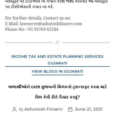
વ્યવહાર પર ટીડીએસ ની કપાત કરશે જેથી વેચનાર આ વ્યવહાર
પર ટીસીએસની કપાત ના કરે.
For further details, Contact us on:
E-Mail: lawserve@ashutoshfinserv.com
Phone No: +91 93769 62244
INCOME TAX AND ESTATE PLANNING SERVICES
GUJARATI
VIEW BLOGS IN GUJARATI
લાભાર્થીઓને ઇરછા મુજબની મિલકતો ટ્રાન્સફર કરવા માટે
વિલ કેવી રીતે તૈયાર કરવું?
By
Ashutosh Finserv
June 21, 2021