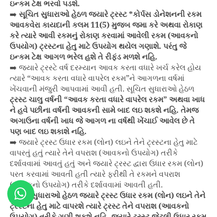
ઇન્કમ ટેક્ષ ભરવો પડશે.
➡️
સૂચિત સુધારાઓ હેઠળ જયારે ટ્રસ્ટ *કોર્પસ ડોનેશનની રકમ
આવકવેરા કાયદાની કલમ 11(5) મુજબ જમા કરે અથવા રોકાણ
કરે ત્યારે આવી રકમનું રોકાણ કરવામાં આવેલી રકમ (આવકનો
ઉપયોગ) ટ્રસ્ટના હેતુ માટે ઉપયોગ થયેલ ગણાશે. પરંતુ જે
ઇન્કમ ટેક્ષ આગળ ભરેલ હશે તે રીફંડ મળશે નહિ.
➡️ જયારે ટ્રસ્ટે વર્ષ દરમ્યાન આવક કરતા વધારે ખર્ચ કરેલ હોય
ત્યારે “આવક કરતા વધારે વાપરેલ રકમ”ને આગળના વર્ષમાં
ખેંચવાની મંજુરી આપવામાં આવી હતી. સૂચિત સુધારાઓ હેઠળ
ટ્રસ્ટ ચાલુ વર્ષની “આવક કરતા વધારે વાપરેલ રકમ” અથવા ખાધ
ને હવે પછીના વર્ષની આવકની સામે બાદ લઇ શકશે નહિ. તેમજ
અગાઉના વર્ષની ખાધ જે આગળ ના વર્ષથી ખેંચાઈ આવેલ છે તે
પણ બાદ લઇ શકાશે નહિ.
➡️ જયારે ટ્રસ્ટ ઉધાર રકમ (લોન) લઇને તેને ટ્રસ્ટના હેતુ માટે
વાપરતું હતું ત્યારે તેને વપરાશ (આવકનો ઉપયોગ) તરીકે
દર્શાવવામાં આવતું હતું અને જયારે ટ્રસ્ટ દ્વારા ઉધાર રકમ (લોન)
પરત કરવામાં આવતી હતી ત્યારે ફરીથી તે રકમને વપરાશ
(આવકનો ઉપયોગ) તરીકે દર્શાવવામાં આવતી હતી.
સૂચિત સુધારાઓ હેઠળ જ્યારે ટ્રસ્ટ ઉધાર રકમ (લોન) લઇને તેને
ટ્રસ્ટના હેતુ માટે વાપરશે ત્યારે ટ્રસ્ટ તેને વપરાશ (આવકનો