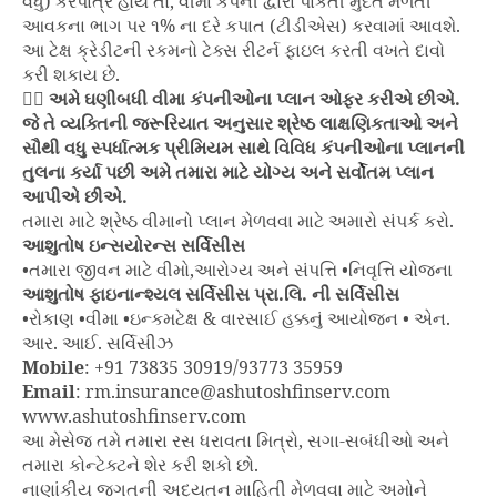
વધુ) કરપાત્ર હોય તો, વીમા કંપની દ્વારા પાકતી મુદતે મળતી
આવકના ભાગ પર ૧% ના દરે કપાત (ટીડીએસ) કરવામાં આવશે.
આ ટેક્ષ ક્રેડીટની રકમનો ટેક્સ રીટર્ન ફાઇલ કરતી વખતે દાવો
કરી શકાય છે.
👉🏻
અમે ઘણીબધી વીમા કંપનીઓના પ્લાન ઓફર કરીએ છીએ.
જે તે વ્યક્તિની જરૂરિયાત અનુસાર શ્રેષ્ઠ લાક્ષણિકતાઓ અને
સૌથી વધુ સ્પર્ધાત્મક પ્રીમિયમ સાથે વિવિધ કંપનીઓના પ્લાનની
તુલના કર્યા પછી અમે તમારા માટે યોગ્ય અને સર્વોતમ પ્લાન
આપીએ છીએ.
તમારા માટે શ્રેષ્ઠ વીમાનો પ્લાન મેળવવા માટે અમારો સંપર્ક કરો.
આશુતોષ ઇન્સયોરન્સ સર્વિસીસ
•તમારા જીવન માટે વીમો,આરોગ્ય અને સંપત્તિ •નિવૃત્તિ યોજના
આશુતોષ ફાઇનાન્શ્યલ સર્વિસીસ પ્રા.લિ. ની સર્વિસીસ
•રોકાણ •વીમા •ઇન્કમટેક્ષ & વારસાઈ હક્કનું આયોજન • એન.
આર. આઈ. સર્વિસીઝ
Mobile
: +91 73835 30919/93773 35959
Email
: rm.insurance@ashutoshfinserv.com
www.ashutoshfinserv.com
આ મેસેજ તમે તમારા રસ ધરાવતા મિત્રો, સગા-સબંધીઓ અને
તમારા કોન્ટેક્ટને શેર કરી શકો છો.
નાણાંકીય જગતની અદ્યતન માહિતી મેળવવા માટે અમોને