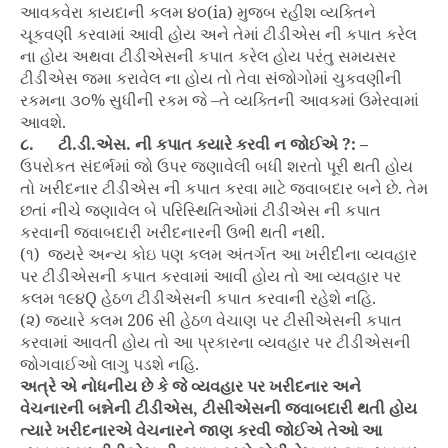
આવકવેરા કાયદાની કલમ ૪૦(ia) મુજબ રહીશ વ્યક્તિને
ચૂકવણી કરવામાં આવી હોય અને તેમાં ટીડીએસ ની કપાત કરેલ
ના હોય અથવા ટીડીએસની કપાત કરેલ હોય પરંતુ સમયસર
ટીડીએસ જમા કરાવેલ ના હોય તો તેવા સંજોગોમાં ચુકવણીની
રકમના ૩૦% સુધીની રકમ જે –તે વ્યક્તિની આવકમાં ઉમેરવામાં
આવશે.
૮.
ટી.ડી.એસ. ની કપાત કયારે કરવી ન જોઈએ ?
: –
ઉપરોકત સંદર્ભમાં જો ઉપર જણાવેલી બધી શરતો પૂરી થતી હોય
તો ખરીદનાર ટીડીએસ ની કપાત કરવા માટે જવાબદાર બને છે. તેમ
છતાં નીચે જણાવેલ બે પરિસ્થિતિઓમાં ટીડીએસ ની કપાત
કરવાની જવાબદારી ખરીદનારની ઉભી થતી નથી.
(૧) જયરે અન્ય કોઇ પણ કલમ અંતર્ગત આ ખરીદીના વ્યવહાર
પર ટીડીએસની કપાત કરવામાં આવી હોય તો આ વ્યવહાર પર
કલમ ૧૯૪Q હેઠળ ટીડીએસની કપાત કરવાની રહેશે નહિ.
(૨) જ્યારે કલમ 206 સી હેઠળ વેચાણ પર ટીસીએસની કપાત
કરવામાં આવતી હોય તો આ પ્રકારના વ્યવહાર પર ટીડીએસની
જોગવાઈઓ લાગુ પડશે નહિ.
અત્રે એ નોધનીય છે કે જે વ્યવહાર પર ખરીદનાર અને
વેચનારની બન્નેની ટીડીએસ, ટીસીએસની જવાબદારી થતી હોય
ત્યારે ખરીદનારએ વેચનારને જાણ કરવી જોઈએ તેઓ આ