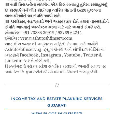
🟥
બધી મિલકતોના સંદર્ભમાં એક વિલ બનાવવું હંમેશા સલાહભર્યું
છે કારણકે તેને લીધે કોઈ પણ વ્યક્તિ પોતાની ઇરછા મુજબના
લાભાર્થીઓને આ સંપતિ આપી શકે.
🟥
કાયદેસર, સરળતાથી અને અસરકારક રીતે તમારા વારસદારોને
સંપતિ આપવાનું આયોજન કરવા માટે માટે અમારો સંપર્ક કરો.
મોબાઈલ : +91 73835 30919 / 93769 62244
ઈમેઈલ : vrm@ashutoshfinserv.com
નાણાંકીય જગતની અદ્યતન માહિતી મેળવવા માટે અમોને
Ashutoshfinserv યુ –ટ્યુબ ચેનલ અને સોશીયલ મીડિયાના
પ્લેટફોર્મ Facebook , Instagram , Youtube , Twitter &
Linkedin અમને ફોલો કરો.
ડિસ્ક્લેમર: ઉપરોક્ત સંદેશ સંબંધિત કાયદાની અમારી સમજ પર
આધારિત છે. કૃપા કરીને યોગ્ય વ્યાવસાયિકની સલાહ લેવી.
INCOME TAX AND ESTATE PLANNING SERVICES
GUJARATI
VIEW BLOGS IN GUJARATI