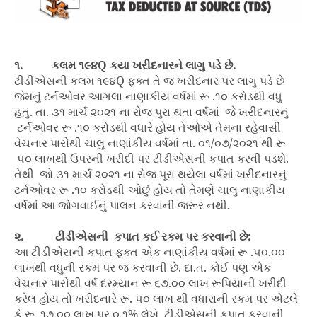
૧.
કલમ ૧૯૪Q
કયા ખરીદનારને લાગુ પડે છે.
ટીડીએસની કલમ ૧૯૪Q ફક્ત તે જ ખરીદનાર પર લાગુ પડે છે
જેમનું ટર્નઓવર આગલા નાણાકીય વર્ષમાં રૂ .૧૦ કરોડથી વધુ
હતું. તા. ૩૧ માર્ચ ૨૦૨૧ ના ​​રોજ પુરા થતા વર્ષમાં જે ખરીદનારનું
ટર્નઓવર રૂ .૧૦ કરોડથી વધારે હોય તેઓએ તેમના રહેવાસી
વેચનાર પાસેથી ચાલુ નાણાંકીય વર્ષમાં તા. ૦૧/૦૭/૨૦૨૧ થી રૂ
૫૦ લાખથી ઉપરની ખરીદી પર ટીડીએસની કપાત કરવી પડશે.
તેથી જો ૩૧ માર્ચ ૨૦૨૧ ના રોજ પૂરા થયેલા વર્ષમાં ખરીદનારનું
ટર્નઓવર રૂ .૧૦ કરોડથી ઓછું હોય તો તેમણે ચાલુ નાણાકીય
વર્ષમાં આ જોગવાઈનું પાલન કરવાની જરૂર નથી.
૨.
ટીડીએસની કપાત કઈ રકમ પર કરવાની છે:
આ ટીડીએસની કપાત ફક્ત એક નાણાંકીય વર્ષમાં રૂ .૫૦.૦૦
લાખથી વધુની રકમ પર જ કરવાની છે. દા.ત. કોઈ પણ એક
વેચનાર પાસેથી વર્ષ દરમ્યાન રૂ ૬૭.૦૦ લાખ રૂપિયાની ખરીદી
કરેલ હોય તો ખરીદનારે રૂ. ૫૦ લાખ થી વધારાની રકમ પર એટલે
કે રૂ. ૧૭.૦૦ લાખ પર ૦.૧% લેખે ટીડીએસની કપાત કરવાની