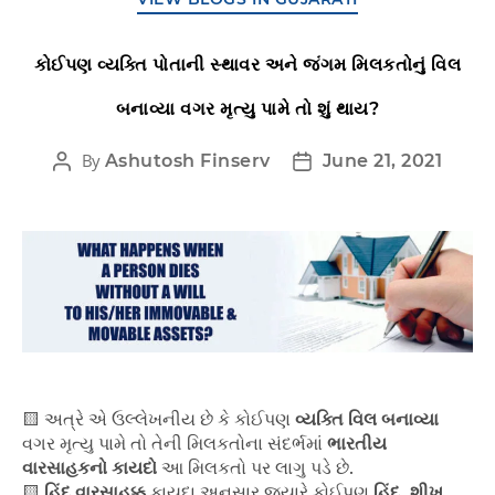
કોઈપણ વ્યક્તિ પોતાની સ્થાવર અને જંગમ મિલકતોનું વિલ
બનાવ્યા વગર મૃત્યુ પામે તો શું થાય?
By
Ashutosh Finserv
June 21, 2021
🟨 અત્રે એ ઉલ્લેખનીય છે કે કોઈપણ
વ્યક્તિ વિલ
બનાવ્યા
વગર મૃત્યુ પામે તો તેની મિલકતોના સંદર્ભમાં
ભારતીય
વારસાહકનો કાયદો
આ મિલકતો પર લાગુ પડે છે.
🟨
હિંદુ વારસાહક્ક
કાયદા અનુસાર જયારે કોઈપણ
હિંદુ, શીખ,