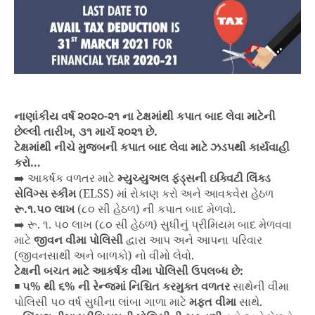
નાણાંકીય વર્ષ ૨૦૨૦-૨૧ ના ટેક્ષમાંથી કપાત બાદ લેવા માટેની
છેલ્લી તારીખ, ૩૧ માર્ચ ૨૦૨૧ છે.
ટેક્ષમાંથી નીચે મુજબની કપાત બાદ લેવા માટે ઝડપથી કાર્યવાહી
કરો…
➡️ આકર્ષક વળતર માટે
મ્યુચ્યુઅલ ફંડ્સની
ઇક્વિટી લિંક્ડ
સેવિંગ્સ સ્કીમ
(ELSS) માં રોકાણ કરો અને આવકવેરા હેઠળ
રૂ.૧.૫૦ લાખ
(૮૦ સી હેઠળ) ની કપાત બાદ મેળવો.
➡️ રૂ. ૧. ૫૦ લાખ (૮૦ સી હેઠળ) સુધીનું પ્રીમિયમ બાદ મેળવવા
માટે
જીવન વીમા પોલિસી
દ્વારા આપ અને આપના પરિવાર
(જીવનસાથી અને બાળકો) નો વીમો લેવો.
ટેક્ષની બચત માટે આકર્ષક વીમા પોલિસી ઉપલબ્ધ છે:
◾
૫% થી ૬% ની રેન્જમાં નિશ્ચિત કરમુક્ત વળતર
સાથેની વીમા
પોલિસી ૫૦ વર્ષ સુધીના લાંબા ગાળા માટે
મફત વીમા
સાથે.