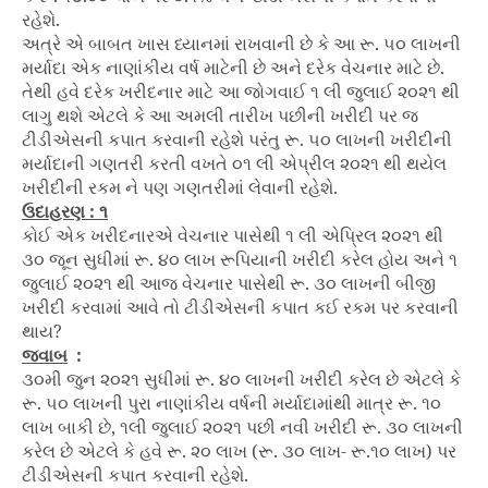
રહેશે.
અત્રે એ બાબત ખાસ ધ્યાનમાં રાખવાની છે કે આ રૂ. ૫૦ લાખની
મર્યાદા એક નાણાંકીય વર્ષ માટેની છે અને દરેક વેચનાર માટે છે.
તેથી હવે દરેક ખરીદનાર માટે આ જોગવાઈ ૧ લી જુલાઈ ૨૦૨૧ થી
લાગુ થશે એટલે કે આ અમલી તારીખ પછીની ખરીદી પર જ
ટીડીએસની કપાત કરવાની રહેશે પરંતુ રૂ. ૫૦ લાખની ખરીદીની
મર્યાદાની ગણતરી કરતી વખતે ૦૧ લી એપ્રીલ ૨૦૨૧ થી થયેલ
ખરીદીની રકમ ને પણ ગણતરીમાં લેવાની રહેશે.
ઉદાહરણ : ૧
કોઈ એક ખરીદનારએ વેચનાર પાસેથી ૧ લી એપ્રિલ ૨૦૨૧ થી
૩૦ જૂન સુધીમાં રૂ. ૪૦ લાખ રૂપિયાની ખરીદી કરેલ હોય અને ૧
જુલાઈ ૨૦૨૧ થી આજ વેચનાર પાસેથી રૂ. ૩૦ લાખની બીજી
ખરીદી કરવામાં આવે તો ટીડીએસની કપાત કઈ રકમ પર કરવાની
થાય?
જવાબ
:
૩૦મી જુન ૨૦૨૧ સુધીમાં રૂ. ૪૦ લાખની ખરીદી કરેલ છે એટલે કે
રૂ. ૫૦ લાખની પુરા નાણાંકીય વર્ષની મર્યાદામાંથી માત્ર રૂ. ૧૦
લાખ બાકી છે, ૧લી જુલાઈ ૨૦૨૧ પછી નવી ખરીદી રૂ. ૩૦ લાખની
કરેલ છે એટલે કે હવે રૂ. ૨૦ લાખ (રૂ. ૩૦ લાખ- રૂ.૧૦ લાખ) પર
ટીડીએસની કપાત કરવાની રહેશે.