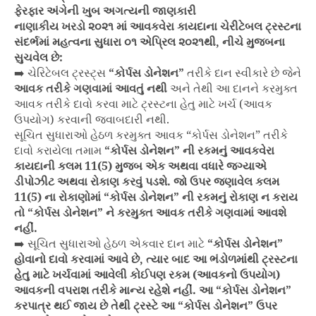
ફેરફાર અંગેની ખુબ અગત્યની જાણકારી
નાણાકીય ખરડો ૨૦૨૧ માં આવકવેરા કાયદાના ચેરીટેબલ ટ્રસ્ટના
સંદર્ભમાં મહત્વના સુધારા ૦૧ એપ્રિલ ૨૦૨૧થી, નીચે મુજબના
સુચવેલ છે:
➡️ ચેરિટેબલ ટ્રસ્ટ્સ
“કોર્પસ ડોનેશન”
તરીકે દાન સ્વીકારે છે જેને
આવક તરીકે ગણવામાં આવતું નથી
અને તેથી આ દાનને કરમુક્ત
આવક તરીકે દાવો કરવા માટે ટ્રસ્ટના હેતુ માટે ખર્ચ (આવક
ઉપયોગ) કરવાની જવાબદારી નથી.
સૂચિત સુધારાઓ હેઠળ કરમુક્ત આવક “કોર્પસ ડોનેશન” તરીકે
દાવો કરાયેલા તમામ
“કોર્પસ ડોનેશન” ની રકમનું આવકવેરા
કાયદાની કલમ 11(5) મુજબ એક અથવા વધારે જગ્યાએ
ડીપોઝીટ અથવા રોકાણ કરવું પડશે. જો ઉપર જણાવેલ કલમ
11(5) ના રોકાણોમાં “કોર્પસ ડોનેશન” ની રકમનું રોકાણ ન કરાય
તો “કોર્પસ ડોનેશન” ને કરમુક્ત આવક તરીકે ગણવામાં આવશે
નહીં.
➡️ સૂચિત સુધારાઓ હેઠળ એકવાર દાન માટે
“કોર્પસ ડોનેશન”
હોવાનો દાવો કરવામાં આવે છે, ત્યાર બાદ આ ભંડોળમાંથી ટ્રસ્ટના
હેતુ માટે ખર્ચવામાં આવેલી કોઈપણ રકમ (આવકનો ઉપયોગ)
આવકની વપરાશ તરીકે માન્ય રહેશે નહીં. આ “કોર્પસ ડોનેશન”
કરપાત્ર થઈ જાય છે તેથી ટ્રસ્ટે આ “કોર્પસ ડોનેશન” ઉપર