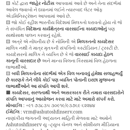
🟨 કોર્ટ દ્વારા
જાહેર નોટીસ
આપવામાં આવે છે અને તેના સંદર્ભમાં
આવેલ જવાબો ને ધ્યાનમાં લઈને ત્યારબાદ લેટર ઓફ
એડમિનિસ્ટ્રેશન આપવામાં આવે છે.
🟨 જો કોઈ રહીશ ભારતીય વિદેશમાં મિલકતો ધરાવતો હોય તો જે
તે સંબંધિત
વિદેશના કાર્યક્ષેત્રના વારસાઈના કાયદાઓનું
પણ
સાથોસાથ પાલન કરવાનું રહેશે.
🟨 અત્રે એ નોંધનીય છે કે નોમિની એ
મિલકતનો કાયદેસર
માલિક નથી તે માત્ર મૃતકની સંપત્તિનો કસ્ટોડિયન / ટ્રસ્ટી છે.
કાયદેસરનો માલિક તે વ્યક્તિ છે કે જે
વારસાઈ કાયદા હેઠળ
કાનૂની વારસદાર છે
અને માન્ય વિલના કિસ્સામાં વિલ હેઠળના
લાભાર્થીઓ.
🟨
બધી મિલકતોના સંદર્ભમાં એક વિલ બનાવવું હંમેશા સલાહભર્યું
છે કારણકે તેને લીધે કોઈ પણ વ્યક્તિ પોતાની ઇરછા મુજબના
લાભાર્થીઓને આ સંપતિ આપી શકે.
🟨 કાયદેસર, સરળતાથી અને અસરકારક રીતે તમારા વારસદારોને
સંપતિ આપવાનું આયોજન કરવા માટે માટે અમારો સંપર્ક કરો.
મોબાઈલ
: +૯૧ ૭૩૮૩૫ ૩૦૯૧૯/૯૩૭૬૯ ૬૨૨૪૪
ઈમેઈલ
: vrm@ashutoshfinserv.com
નાણાંકીય જગતની અદ્યતન માહિતી મેળવવા માટે અમોને
Ashutoshfinserv યુ –ટ્યુબ ચેનલ અને સોશીયલ મીડિયાના