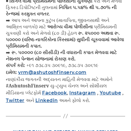
◾
સિંગલ વીમા પ્રીમિયમની પોલિસીની ચુકવણી
કરો અને મેળવો
ફિક્સ્ડ ડિપોઝિટની તુલનામાં
નિશ્ચિત ૫.૫૪% થી ૫.૭૦% ની
રેન્જમાં કરમુક્ત વળતર
.
➡️ આપ અને આપના કુટુંબ (માતાપિતા, જીવનસાથી અને
આશ્રિત બાળકો) માટે
આરોગ્ય વીમા પોલીસીના
પ્રીમિયમની
ચુકવણી કરો અને મેળવો (૮૦ ડી) હેઠળ
રૂ. ૨૫૦૦૦ અથવા રૂ.
૫૦૦૦૦ (વરિષ્ઠ નાગરિકોના કિસ્સામાં) સુધીની ચૂકવવામાં આવેલા
પ્રીમિયમની કપાત.
➡️
રૂ. ૫૦૦૦૦ (૮૦ સીસીડી) ની વધારાની કપાત મેળવવા માટે
નેશનલ પેન્શન યોજનામાં રોકાણ કરો.
સંપર્ક કરો:
+૯૧ ૭૩૮૩૫ ૩૦૯૧૯, ૭૩૮૩૫ ૩૦૬૧૯
ઇમેલ:
vrm@ashutoshfinserv.com
નાણાંકીય જગતની અદ્યતન માહિતી મેળવવા માટે અમોને
#AshutoshFinserv
યુ–ટ્યુબ ચેનલ અને સોશીયલ
મીડિયાના પ્લેટફોર્મ
Facebook
,
Instagram
,
Youtube
,
Twitter
અને
Linkedin
અમને ફોલો કરો.