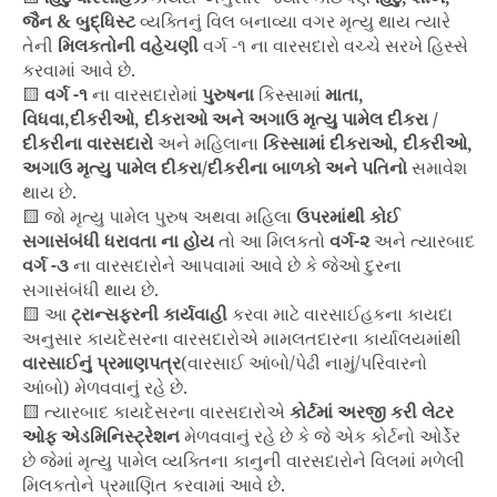
જૈન & બુદ્ધિસ્ટ
વ્યક્તિનું વિલ બનાવ્યા વગર મૃત્યુ થાય ત્યારે
તેની
મિલકતોની વહેચણી
વર્ગ -૧ ના વારસદારો વચ્ચે સરખે હિસ્સે
કરવામાં આવે છે.
🟨
વર્ગ -૧
ના વારસદારોમાં
પુરુષના
કિસ્સામાં
માતા,
વિધવા,દીકરીઓ, દીકરાઓ અને અગાઉ મૃત્યુ પામેલ દીકરા /
દીકરીના વારસદારો
અને મહિલાના
કિસ્સામાં દીકરાઓ, દીકરીઓ,
અગાઉ મૃત્યુ
પામેલ દીકરા/દીકરીના બાળકો અને પતિનો
સમાવેશ
થાય છે.
🟨 જો મૃત્યુ પામેલ પુરુષ અથવા મહિલા
ઉપરમાંથી કોઈ
સગાસંબંધી ધરાવતા ના હોય
તો આ મિલકતો
વર્ગ-૨
અને ત્યારબાદ
વર્ગ -૩
ના વારસદારોને આપવામાં આવે છે કે જેઓ દુરના
સગાસંબંધી થાય છે.
🟨 આ
ટ્રાન્સફરની કાર્યવાહી
કરવા માટે વારસાઈહકના કાયદા
અનુસાર કાયદેસરના વારસદારોએ મામલતદારના કાર્યાલયમાંથી
વારસાઈનું પ્રમાણપત્ર
(વારસાઈ આંબો/પેઢી નામું/પરિવારનો
આંબો) મેળવવાનું રહે છે.
🟨 ત્યારબાદ કાયદેસરના વારસદારોએ
કોર્ટમાં અરજી કરી લેટર
ઓફ એડમિનિસ્ટ્રેશન
મેળવવાનું રહે છે કે જે એક કોર્ટનો ઓર્ડેર
છે જેમાં મૃત્યુ પામેલ વ્યક્તિના કાનુની વારસદારોને વિલમાં મળેલી
મિલકતોને પ્રમાણિત કરવામાં આવે છે.