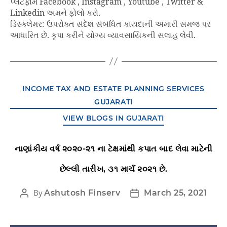
પ્લેટફોર્મ Facebook , Instagram , Youtube , Twitter &
Linkedin અમને ફોલો કરો.
ડિસ્ક્લેમર: ઉપરોક્ત સંદેશ સંબંધિત કાયદાની અમારી સમજ પર
આધારિત છે. કૃપા કરીને યોગ્ય વ્યાવસાયિકની સલાહ લેવી.
INCOME TAX AND ESTATE PLANNING SERVICES
GUJARATI
VIEW BLOGS IN GUJARATI
નાણાંકીય વર્ષ ૨૦૨૦-૨૧ ના ટેક્ષમાંથી કપાત બાદ લેવા માટેની
છેલ્લી તારીખ, ૩૧ માર્ચ ૨૦૨૧ છે.
By
Ashutosh Finserv
March 25, 2021