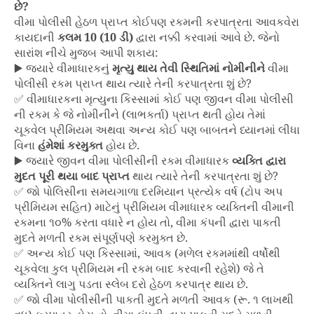
છે?
વીમા પોલીસી હેઠળ પ્રાપ્ત કોઈપણ રકમની કરપાત્રતા આવકવેરા
કાયદાની
કલમ 10 (10 ડી)
દ્વારા નક્કી કરવામાં આવે છે. જેનો
સારાંશ નીચે મુજબ આપી શકાય:
▶️ જ્યારે વીમાધારકનું
મૃત્યુ થાય તેવી સ્થિતિમાં નોમીનીને
વીમા
પોલીસી રકમ પ્રાપ્ત થાય ત્યારે તેની કરપાત્રતા શું છે?
✅ વીમાધારકના મૃત્યુના કિસ્સામાં કોઈ પણ જીવન વીમા પોલીસી
ની રકમ કે જે નોમીનીને (લાભકર્તા) પ્રાપ્ત થતી હોય તેમાં
ચૂકવેલ પ્રીમિયમ અથવા અન્ય કોઈ પણ બાબતને ધ્યાનમાં લીધા
વિના
હંમેશાં કરમુક્ત
હોય છે.
▶️ જ્યારે જીવન વીમા પોલીસીની રકમ વીમાધારક
વ્યક્તિ દ્વારા
મુદત પૂરી થયા બાદ પ્રાપ્ત
થાય ત્યારે તેની કરપાત્રતા શું છે?
✅ જો પોલિસીના સમયગાળા દરમિયાન પ્રત્યેક વર્ષ (ટોપ અપ
પ્રીમિયમ સહિત) માટેનું પ્રીમિયમ વીમાધારક વ્યક્તિની વીમાની
રકમના ૧૦% કરતા વધારે ન હોય તો, વીમા કંપની દ્વારા પાકતી
મુદતે મળતી રકમ સંપૂર્ણપણે કરમુક્ત છે.
✅ અન્ય કોઈ પણ કિસ્સામાં, આવક (મળેલ રકમમાંથી વર્ષોથી
ચૂકવેલા કુલ પ્રીમિયમ ની રકમ બાદ કરવાની રહેશે) જે તે
વ્યક્તિને લાગુ પડતા સ્લેબ દરો હેઠળ કરપાત્ર થાય છે.
✅ જો વીમા પોલીસીની પાકતી મુદતે મળતી આવક (રૂ. ૧ લાખથી