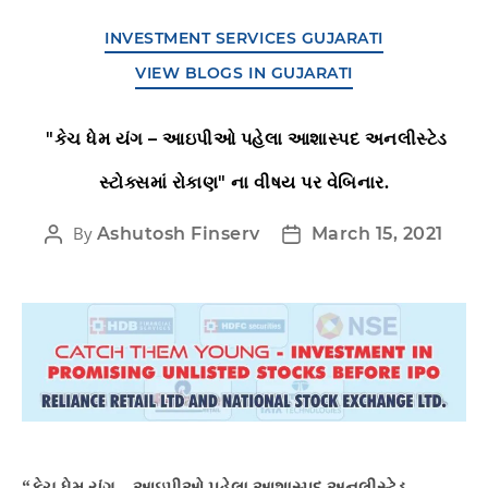
INVESTMENT SERVICES GUJARATI
VIEW BLOGS IN GUJARATI
"કેચ ધેમ યંગ – આઇપીઓ પહેલા આશાસ્પદ અનલીસ્ટેડ
સ્ટોક્સમાં રોકાણ" ના વીષય પર વેબિનાર.
By
Ashutosh Finserv
March 15, 2021