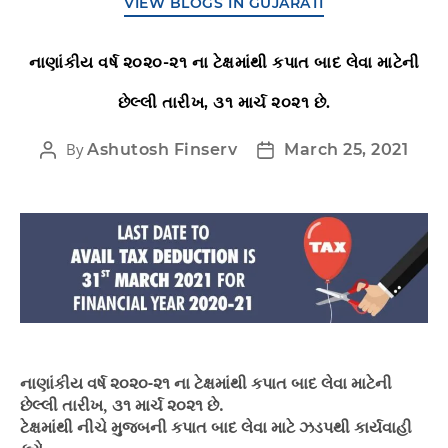
VIEW BLOGS IN GUJARATI
નાણાંકીય વર્ષ ૨૦૨૦-૨૧ ના ટેક્ષમાંથી કપાત બાદ લેવા માટેની
છેલ્લી તારીખ, ૩૧ માર્ચ ૨૦૨૧ છે.
By
Ashutosh Finserv
March 25, 2021
નાણાંકીય વર્ષ ૨૦૨૦-૨૧ ના ટેક્ષમાંથી કપાત બાદ લેવા માટેની
છેલ્લી તારીખ, ૩૧ માર્ચ ૨૦૨૧ છે.
ટેક્ષમાંથી નીચે મુજબની કપાત બાદ લેવા માટે ઝડપથી કાર્યવાહી