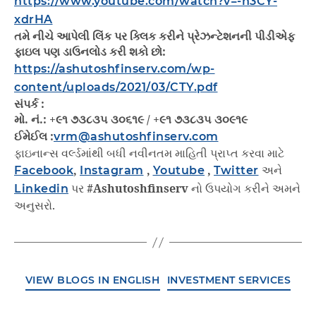
https://www.youtube.com/watch?v=-n3CY-
xdrHA
તમે નીચે આપેલી લિંક પર ક્લિક કરીને પ્રેઝન્ટેશનની પીડીએફ
ફાઇલ પણ ડાઉનલોડ કરી શકો છો:
https://ashutoshfinserv.com/wp-
content/uploads/2021/03/CTY.pdf
સંપર્ક :
મો. નં.: +૯૧ ૭૩૮૩૫ ૩૦૬૧૯ / +૯૧ ૭૩૮૩૫ ૩૦૯૧૯
ઈમેઈલ :
vrm@ashutoshfinserv.com
ફાઇનાન્સ વર્લ્ડમાંથી બધી નવીનતમ માહિતી પ્રાપ્ત કરવા માટે
Facebook
,
Instagram
,
Youtube
,
Twitter
અને
Linkedin
પર
#Ashutoshfinserv
નો ઉપયોગ કરીને અમને
અનુસરો.
VIEW BLOGS IN ENGLISH
INVESTMENT SERVICES