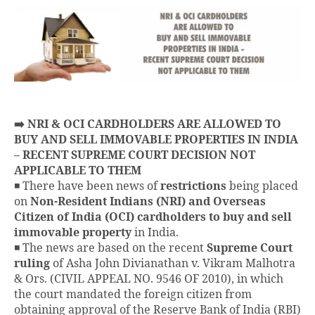
➡️ NRI & OCI CARDHOLDERS ARE ALLOWED TO
BUY AND SELL IMMOVABLE PROPERTIES IN INDIA
– RECENT SUPREME COURT DECISION NOT
APPLICABLE TO THEM
◾ There have been news of
restrictions
being placed
on
Non-Resident Indians (NRI) and Overseas
Citizen of India (OCI) cardholders to buy and sell
immovable property
in India.
◾ The news are based on the recent
Supreme Court
ruling
of Asha John Divianathan v. Vikram Malhotra
& Ors. (CIVIL APPEAL NO. 9546 OF 2010), in which
the court mandated the foreign citizen from
obtaining approval of the Reserve Bank of India (RBI)