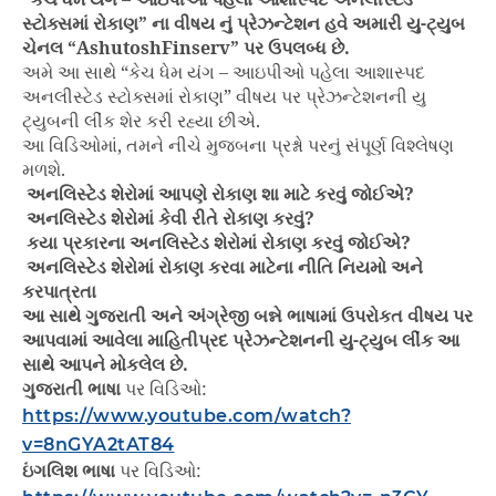
“કેચ ધેમ યંગ – આઇપીઓ પહેલા આશાસ્પદ અનલીસ્ટેડ
સ્ટોક્સમાં રોકાણ” ના વીષય નું પ્રેઝન્ટેશન હવે અમારી યુ-ટ્યુબ
ચેનલ “AshutoshFinserv” પર ઉપલબ્ધ છે.
અમે આ સાથે “કેચ ધેમ યંગ – આઇપીઓ પહેલા આશાસ્પદ
અનલીસ્ટેડ સ્ટોક્સમાં રોકાણ” વીષય પર પ્રેઝન્ટેશનની યુ
ટ્યુબની લીંક શેર કરી રહ્યા છીએ.
આ વિડિઓમાં, તમને નીચે મુજબના પ્રશ્નો પરનું સંપૂર્ણ વિશ્લેષણ
મળશે.
અનલિસ્ટેડ શેરોમાં આપણે રોકાણ શા માટે કરવું જોઈએ?
અનલિસ્ટેડ શેરોમાં કેવી રીતે રોકાણ કરવું?
કયા પ્રકારના અનલિસ્ટેડ શેરોમાં રોકાણ કરવું જોઈએ?
અનલિસ્ટેડ શેરોમાં રોકાણ કરવા માટેના નીતિ નિયમો અને
કરપાત્રતા
આ સાથે ગુજરાતી અને અંગ્રેજી બન્ને ભાષામાં ઉપરોકત વીષય પર
આપવામાં આવેલા માહિતીપ્રદ પ્રેઝન્ટેશનની યુ-ટ્યુબ લીંક આ
સાથે આપને મોકલેલ છે.
ગુજરાતી ભાષા
પર વિડિઓ:
https://www.youtube.com/watch?
v=8nGYA2tAT84
ઇંગલિશ ભાષા
પર વિડિઓ: