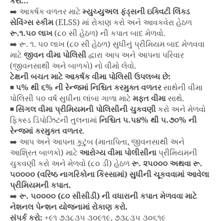
કરો…
➡️ આકર્ષક વળતર માટે
મ્યુચ્યુઅલ ફંડ્સની
ઇક્વિટી લિંક્ડ
સેવિંગ્સ સ્કીમ
(ELSS) માં રોકાણ કરો અને આવકવેરા હેઠળ
રૂ.૧.૫૦ લાખ
(૮૦ સી હેઠળ) ની કપાત બાદ મેળવો.
➡️ રૂ. ૧. ૫૦ લાખ (૮૦ સી હેઠળ) સુધીનું પ્રીમિયમ બાદ મેળવવા
માટે
જીવન વીમા પોલિસી
દ્વારા આપ અને આપના પરિવાર
(જીવનસાથી અને બાળકો) નો વીમો લેવો.
ટેક્ષની બચત માટે આકર્ષક વીમા પોલિસી ઉપલબ્ધ છે:
◾
૫% થી ૬% ની રેન્જમાં નિશ્ચિત કરમુક્ત વળતર
સાથેની વીમા
પોલિસી ૫૦ વર્ષ સુધીના લાંબા ગાળા માટે
મફત વીમા
સાથે.
◾
સિંગલ વીમા પ્રીમિયમની પોલિસીની ચુકવણી
કરો અને મેળવો
ફિક્સ્ડ ડિપોઝિટની તુલનામાં
નિશ્ચિત ૫.૫૪% થી ૫.૭૦% ની
રેન્જમાં કરમુક્ત વળતર
.
➡️ આપ અને આપના કુટુંબ (માતાપિતા, જીવનસાથી અને
આશ્રિત બાળકો) માટે
આરોગ્ય વીમા પોલીસીના
પ્રીમિયમની
ચુકવણી કરો અને મેળવો (૮૦ ડી) હેઠળ
રૂ. ૨૫૦૦૦ અથવા રૂ.
૫૦૦૦૦ (વરિષ્ઠ નાગરિકોના કિસ્સામાં) સુધીની ચૂકવવામાં આવેલા
પ્રીમિયમની કપાત.
➡️
રૂ. ૫૦૦૦૦ (૮૦ સીસીડી) ની વધારાની કપાત મેળવવા માટે
નેશનલ પેન્શન યોજનામાં રોકાણ કરો.
સંપર્ક કરો:
+૯૧ ૭૩૮૩૫ ૩૦૯૧૯, ૭૩૮૩૫ ૩૦૬૧૯