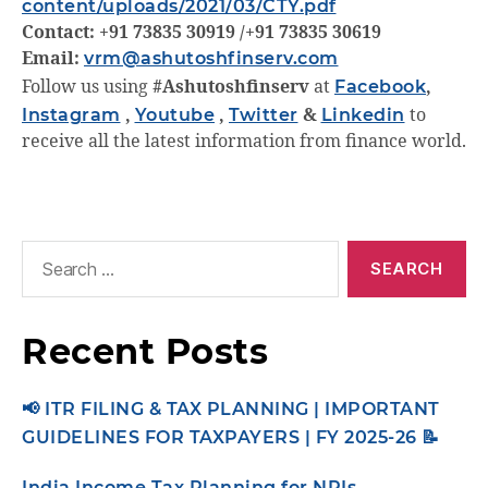
content/uploads/2021/03/CTY.pdf
Contact: +91 73835 30919 /+91 73835 30619
Email:
vrm@ashutoshfinserv.com
Follow us using
#Ashutoshfinserv
at
Facebook
,
Instagram
,
Youtube
,
Twitter
&
Linkedin
to
receive all the latest information from finance world.
Recent Posts
📢 ITR FILING & TAX PLANNING | IMPORTANT
GUIDELINES FOR TAXPAYERS | FY 2025-26 📝
India Income Tax Planning for NRIs