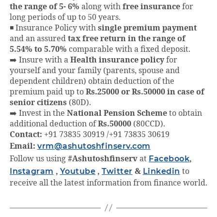
the range of 5- 6%
along with
free insurance
for
long periods of up to 50 years.
◾ Insurance Policy with
single premium payment
and an assured
tax free return in the range of
5.54% to 5.70%
comparable with a fixed deposit.
➡️ Insure with a
Health insurance policy
for
yourself and your family (parents, spouse and
dependent children) obtain deduction of the
premium paid up to
Rs.25000 or Rs.50000 in case of
senior citizens
(80D).
➡️ Invest in the
National Pension Scheme
to obtain
additional deduction of
Rs.50000
(80CCD).
Contact:
+91 73835 30919 /+91 73835 30619
Email:
vrm@ashutoshfinserv.com
Follow us using
#Ashutoshfinserv
at
Facebook
,
Instagram
,
Youtube
,
Twitter
&
Linkedin
to
receive all the latest information from finance world.