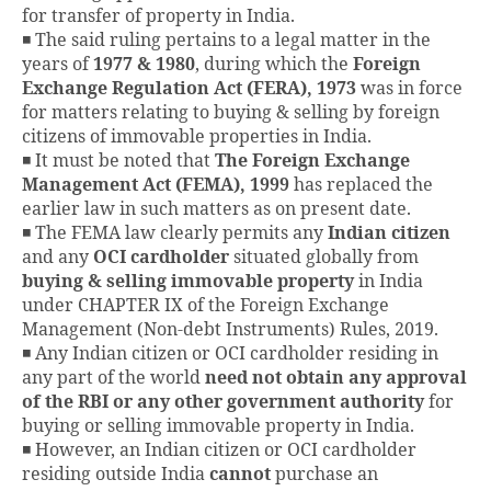
for transfer of property in India.
◾ The said ruling pertains to a legal matter in the
years of
1977 & 1980
, during which the
Foreign
Exchange Regulation Act (FERA), 1973
was in force
for matters relating to buying & selling by foreign
citizens of immovable properties in India.
◾ It must be noted that
The Foreign Exchange
Management Act (FEMA), 1999
has replaced the
earlier law in such matters as on present date.
◾ The FEMA law clearly permits any
Indian citizen
and any
OCI cardholder
situated globally from
buying & selling immovable property
in India
under CHAPTER IX of the Foreign Exchange
Management (Non-debt Instruments) Rules, 2019.
◾ Any Indian citizen or OCI cardholder residing in
any part of the world
need not obtain any approval
of the RBI or any other government authority
for
buying or selling immovable property in India.
◾ However, an Indian citizen or OCI cardholder
residing outside India
cannot
purchase an