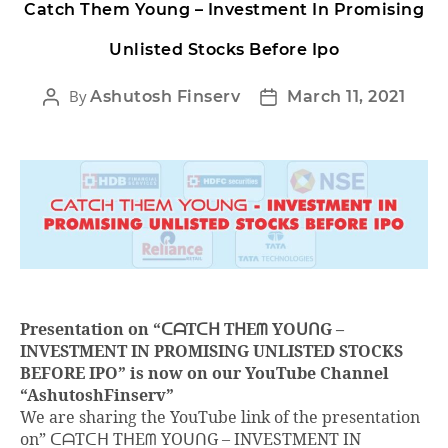
Catch Them Young – Investment In Promising
Unlisted Stocks Before Ipo
By
Ashutosh Finserv
March 11, 2021
Presentation on “ᑕᗩTᑕᕼ TᕼEᗰ YOᑌᑎG –
INVESTMENT​ IN PROMISING UNLISTED STOCKS​
BEFORE IPO” is now on our YouTube Channel
“AshutoshFinserv”
We are sharing the YouTube link of the presentation
on” ᑕᗩTᑕᕼ TᕼEᗰ YOᑌᑎG – INVESTMENT​ IN