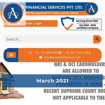
Portfolio Login
+91 70 4308 8859
+91 92 7443 2998
info@ashutoshfinserv.com
March 2021